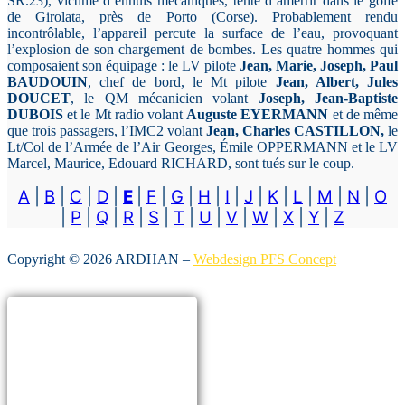
SR.23), victime d’ennuis mécaniques, tente d’amerrir dans le golfe
de Girolata, près de Porto (Corse). Probablement rendu
incontrôlable, l’appareil percute la surface de l’eau, provoquant
l’explosion de son chargement de bombes. Les quatre hommes qui
composaient son équipage : le LV pilote
Jean, Marie, Joseph, Paul
BAUDOUIN
, chef de bord, le Mt pilote
Jean, Albert, Jules
DOUCET
, le QM mécanicien volant
Joseph, Jean-Baptiste
DUBOIS
et le Mt radio volant
Auguste EYERMANN
et de même
que trois passagers, l’IMC2 volant
Jean, Charles CASTILLON,
le
Lt/Col de l’Armée de l’Air Georges, Émile OPPERMANN et le LV
Marcel, Maurice, Edouard RICHARD, sont tués sur le coup.
A
|
B
|
C
|
D
|
E
|
F
|
G
|
H
|
I
|
J
|
K
|
L
|
M
|
N
|
O
|
P
|
Q
|
R
|
S
|
T
|
U
|
V
|
W
|
X
|
Y
|
Z
Copyright © 2026 ARDHAN –
Webdesign PFS Concept