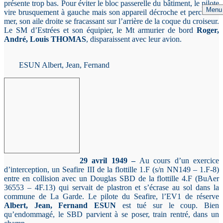
présente trop bas. Pour éviter le bloc passerelle du bâtiment, le pilote
Menu
vire brusquement à gauche mais son appareil décroche et percute la
mer, son aile droite se fracassant sur l’arrière de la coque du croiseur.
Le SM d’Estrées et son équipier, le Mt armurier de bord
Roger,
André, Louis THOMAS
, disparaissent avec leur avion.
ESUN Albert, Jean, Fernand
29 avril 1949 –
Au cours d’un exercice
d’interception, un Seafire III de la flottille 1.F (s/n NN149 – 1.F-8)
entre en collision avec un Douglas SBD de la flottille 4.F (BuAer
36553 – 4F.13) qui servait de plastron et s’écrase au sol dans la
commune de La Garde. Le pilote du Seafire, l’EV1 de réserve
Albert, Jean, Fernand ESUN
est tué sur le coup. Bien
qu’endommagé, le SBD parvient à se poser, train rentré, dans un