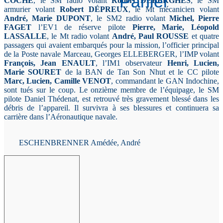
Panier
COCHE
, le SM radio volant
Robert DEBERGHES
, le SM
armurier volant
Robert DÉPREUX
, le Mt mécanicien volant
André, Marie DUPONT
, le SM2 radio volant
Michel, Pierre
FAGET
l’EV1 de réserve pilote
Pierre, Marie, Léopold
LASSALLE
, le Mt radio volant
André, Paul ROUSSE
et quatre
passagers qui avaient embarqués pour la mission, l’officier principal
de la Poste navale Marceau, Georges ELLEBERGER, l’IMP volant
François, Jean ENAULT
, l’IM1 observateur
Henri, Lucien,
Marie SOURET
de la BAN de Tan Son Nhut et le CC pilote
Marc, Lucien, Camille VENOT
, commandant le GAN Indochine,
sont tués sur le coup. Le onzième membre de l’équipage, le SM
pilote Daniel Thédenat, est retrouvé très gravement blessé dans les
débris de l’appareil. Il survivra à ses blessures et continuera sa
carrière dans l’Aéronautique navale.
ESCHENBRENNER Amédée, André