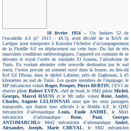
18 février 1954 –
Un Junkers 52 de
l’escadrille 4.S (n° 1015 – 4S.5), avait décollé de la BAN de
Lartigue pour transporter à Karouba l’échelon d’accompagnement
de la Flottille 6.F en déplacement sur cette base. Du fait de très
mauvaises conditions météorologiques, l’appareil est contraint de se
dérouter et reçoit l’ordre de rejoindre El Aouina, l’aérodrome de
Tunis. En voulant atteindre cette nouvelle destination par le sud
ouest, l’avion percute un sommet noyé dans la brume, au lieu-dit
Kef Ed Dhoua, dans le djebel Lahimer, près de Zaghouan, à 45
kilomètres au sud de Tunis. Les quatre membres de l’équipage, le
MP mécanicien volant
Roger, Prosper, Pierre BERTIN
, l’EV1 de
réserve pilote
Robert EVEN
, chef de bord, le SM2 pilote
Michel,
Georges, Marcel HAUSS
et le Mt radio volant
René, André,
Charles, Auguste LELIONNAIS
ainsi que les onze passagers
transportés, qui étaient tous affectés à la flottille 6.F, le QM2
mécanicien d’aéronautique
Louis, Emile ANDRÉ
, le Mot1
mécanicien d’aéronautique
René, Paul, Georges
ANTOMARCHI
,le Mot2 mécanicien d’aéronautique
André,
Alexandre, Joseph, Marie CHEVAL
, le SM2 mécanicien