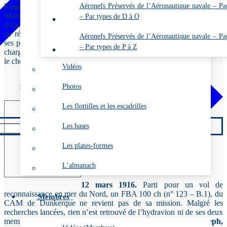
Aéronefs Préservés de l’Aéronautique navale – Pa
Eugène AMIOT
et le Mt mécanicien observateur
Emile,
Marcellin, Antoine ÉCHE
, détachés de la Marine et mis à la
– Par types de D à O
disposition de la Société FBA comme pilote et observateur d’essai et
de réception, sont victimes d’un accident mortel. Au cours d’un de
Aéronefs Préservés de l’Aéronautique navale – Pa
ses premiers vols, le FBA type « Alerte » (n° 1221) dont ils ont été
– Par types de P à Z
chargés de mener les essais, s’abat à Argenteuil (Seine et Oise), sur
le chemin de halage en bord de Seine, les tuant sur le coup.
Vidéos
Photos
ECOMARD Gabriel, Joseph, Hippolyte*
Les flottilles et les escadrilles
Les bases
Les plates-formes
L’almanach
12 mars 1916.
Parti pour un vol de
reconnaissance en mer du Nord, un FBA 100 ch (n° 123 – B.1), du
Membres
CAM de Dunkerque ne revient pas de sa mission. Malgré les
recherches lancées, rien n’est retrouvé de l’hydravion ni de ses deux
membres d’équipage, l’EV1 de réserve pilote
Gabriel, Joseph,