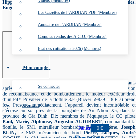
Vidéos (Membres)
Hippolyte ÉCOMARD
et le QM mécanicien observateur
Jules,
Eugène, Marie QUICRAY
, qui sont portés disparus.
Les Gazettes de l’ARDHAN PDF (Membres)
ENAULT François, Jean
Annuaire de l’ARDHAN (Membres)
Comptes rendus des A.G.O. (Membres)
Etat des cotisations 2026 (Membres)
Mon compte
23 septembre 1952 –
Quelques instants
Se connecter
après son décollage de la BAN de Tan Son Nhut, pour une mission
de reconnaissance et de bombardement, le moteur extérieur droit
d’un P4Y Privateer de la flottille 8.F (BuAer 59839 – 8.F-7) prend
feu. Presque immédiatement, l’appareil devient incontrôlable et
Contact
s’écrase au sol près de la bourgade de An Nhon Xa, dans la
province de Gia Dinh. Dix membres de l’équipage, le CC pilote
Paul, Marie, Alphonse, Augustin AUDIBERT
, commandant la
flottille, le SM1 mitrailleur bombardier
René, Eugène, Joseph
Panier
0
€
BLIN
,
le SM2 mécanicien de bord
Pierre, Jacques, André