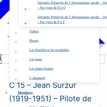
Annuaire de l’ARDHAN (Membres)
Aéronefs Préservés de l’Aéronautique navale – Pa
– Par types de D à O
Comptes rendus des A.G.O. (Membres)
Etat des cotisations 2026 (Membres)
Aéronefs Préservés de l’Aéronautique navale – Pa
– Par types de P à Z
Mon compte
Se connecter
Vidéos
Contact
Photos
Les flottilles et les escadrilles
Les bases
Les plates-formes
L’almanach
C 15 – Jean Surzur
Membres
(1919-1951) – Pilote de