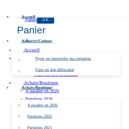
Aller
Menu
Fermer
au
Accueil
Panier
0
€
contenu
Panier
Adhérer/Cotiser
Accueil
Adhérer/Cotiser
Payer ou renouveler ma cotisation
Payer ou renouveler ma cotisation
Faire un don défiscalisé
Faire un don défiscalisé
Achats/Boutique
Achats/Boutique
A paraître en 2026
Parutions 2026
A paraître en 2026
Parutions 2025
Parutions 2024
Parutions 2026
Parutions 2023
Parutions 2025