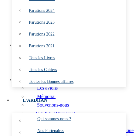
Parutions 2022
Parutions 2024
Parutions 2021
Tous les Livres
Parutions 2023
Tous les Cahiers
Parutions 2022
Toutes les Bonnes affaires
L’ARDHAN
Parutions 2021
Qui sommes-nous ?
Tous les Livres
Nos Partenaires
Tous les Cahiers
Les Marins du Ciel
L’AÉRO
Toutes les Bonnes affaires
Les avions
Mémorial
L’ARDHAN
Souvenons-nous
C.E.P.A. (Membres)
Qui sommes-nous ?
Aéronefs Préservés de l’Aéronautique navale
Aéronefs Préservés de l’Aéronautique
Nos Partenaires