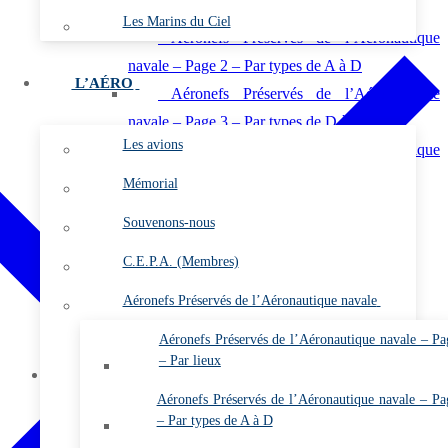
navale – Page 1 – Par lieux
Les Marins du Ciel
Aéronefs Préservés de l’Aéronautique
navale – Page 2 – Par types de A à D
L’AÉRO
Aéronefs Préservés de l’Aéronautique
navale – Page 3 – Par types de D à O
Les avions
Aéronefs Préservés de l’Aéronautique
navale – Page 4 – Par types de P à Z
Mémorial
Vidéos
Souvenons-nous
Photos
C.E.P.A. (Membres)
Les flottilles et les escadrilles
Les bases
Aéronefs Préservés de l’Aéronautique navale
Les plates-formes
Aéronefs Préservés de l’Aéronautique navale – Pa
L’almanach
– Par lieux
Membres
Aéronefs Préservés de l’Aéronautique navale – Pa
Vidéos (Membres)
– Par types de A à D
Les Gazettes de l’ARDHAN PDF (Membres)