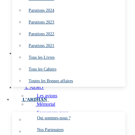
Parutions 2023
Parutions 2024
Parutions 2022
Parutions 2021
Parutions 2023
Tous les Livres
Parutions 2022
Tous les Cahiers
Toutes les Bonnes affaires
Parutions 2021
L’ARDHAN
Tous les Livres
Qui sommes-nous ?
Tous les Cahiers
Nos Partenaires
Les Marins du Ciel
Toutes les Bonnes affaires
L’AÉRO
Les avions
L’ARDHAN
Mémorial
Souvenons-nous
Qui sommes-nous ?
C.E.P.A. (Membres)
Aéronefs Préservés de l’Aéronautique navale
Nos Partenaires