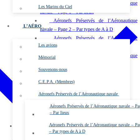
Aéronefs Préservés de l’Aéronautique
Les Marins du Ciel
navale – Page 1 – Par lieux
Aéronefs Préservés de l’Aéronautique
L’AÉRO
navale – Page 2 – Par types de A à D
Aéronefs Préservés de l’Aéronautique
Les avions
navale – Page 3 – Par types de D à O
Aéronefs Préservés de l’Aéronautique
Mémorial
navale – Page 4 – Par types de P à Z
Souvenons-nous
Vidéos
C.E.P.A. (Membres)
Photos
Les flottilles et les escadrilles
Aéronefs Préservés de l’Aéronautique navale
Les bases
Aéronefs Préservés de l’Aéronautique navale – Pa
Les plates-formes
– Par lieux
L’almanach
Aéronefs Préservés de l’Aéronautique navale – Pa
Membres
– Par types de A à D
Vidéos (Membres)