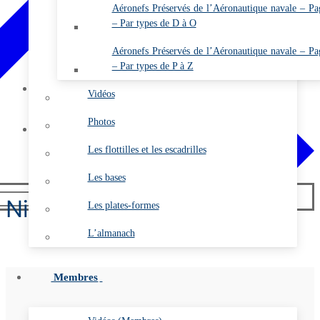
Les Gazettes de l’ARDHAN PDF (Membres)
Aéronefs Préservés de l’Aéronautique navale – Pa
– Par types de D à O
Annuaire de l’ARDHAN (Membres)
Comptes rendus des A.G.O. (Membres)
Aéronefs Préservés de l’Aéronautique navale – Pa
– Par types de P à Z
Etat des cotisations 2026 (Membres)
Mon compte
Vidéos
Se connecter
Photos
Contact
Les flottilles et les escadrilles
Les bases
Nieuport XVI
Les plates-formes
L’almanach
Membres