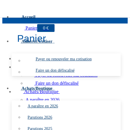
Aller au contenu
Menu
Fermer
Accueil
Panier
0
€
Panier
Adhérer/Cotiser
Accueil
Payer ou renouveler ma cotisation
Adhérer/Cotiser
Faire un don défiscalisé
Payer ou renouveler ma cotisation
Faire un don défiscalisé
Achats/Boutique
Achats/Boutique
A paraître en 2026
A paraître en 2026
Parutions 2026
Parutions 2025
Parutions 2026
Parutions 2024
Parutions 2025