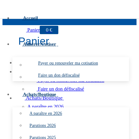
Aller au contenu
Menu
Fermer
Accueil
Panier
0
€
Panier
Adhérer/Cotiser
Accueil
Payer ou renouveler ma cotisation
Adhérer/Cotiser
Faire un don défiscalisé
Payer ou renouveler ma cotisation
Faire un don défiscalisé
Achats/Boutique
Achats/Boutique
A paraître en 2026
A paraître en 2026
Parutions 2026
Parutions 2025
Parutions 2026
Parutions 2024
Parutions 2025