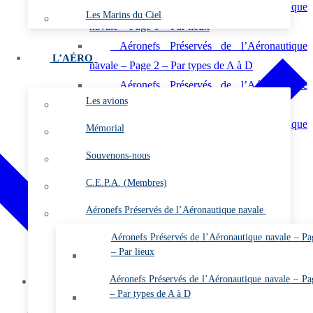
Aéronefs Préservés de l’Aéronautique
Les Marins du Ciel
navale – Page 1 – Par lieux
Aéronefs Préservés de l’Aéronautique
L’AÉRO
navale – Page 2 – Par types de A à D
Aéronefs Préservés de l’Aéronautique
Les avions
navale – Page 3 – Par types de D à O
Aéronefs Préservés de l’Aéronautique
Mémorial
navale – Page 4 – Par types de P à Z
Souvenons-nous
Vidéos
C.E.P.A. (Membres)
Photos
Les flottilles et les escadrilles
Aéronefs Préservés de l’Aéronautique navale
Les bases
Aéronefs Préservés de l’Aéronautique navale – Pa
Les plates-formes
– Par lieux
L’almanach
Aéronefs Préservés de l’Aéronautique navale – Pa
Membres
– Par types de A à D
Vidéos (Membres)