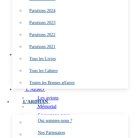
Parutions 2023
Parutions 2024
Parutions 2022
Parutions 2021
Parutions 2023
Tous les Livres
Parutions 2022
Tous les Cahiers
Toutes les Bonnes affaires
Parutions 2021
L’ARDHAN
Tous les Livres
Qui sommes-nous ?
Tous les Cahiers
Nos Partenaires
Les Marins du Ciel
Toutes les Bonnes affaires
L’AÉRO
Les avions
L’ARDHAN
Mémorial
Souvenons-nous
Qui sommes-nous ?
C.E.P.A. (Membres)
Aéronefs Préservés de l’Aéronautique navale
Nos Partenaires