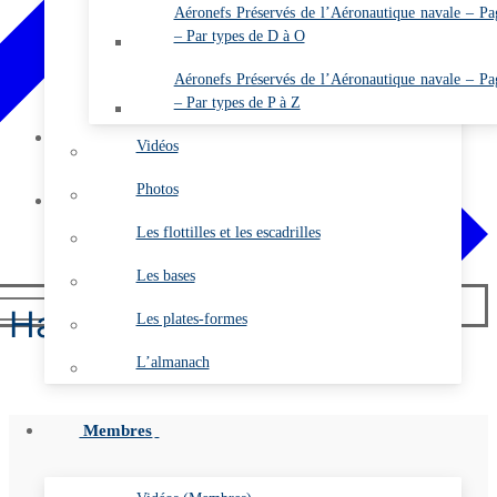
Les Gazettes de l’ARDHAN PDF (Membres)
Aéronefs Préservés de l’Aéronautique navale – Pa
– Par types de D à O
Annuaire de l’ARDHAN (Membres)
Comptes rendus des A.G.O. (Membres)
Aéronefs Préservés de l’Aéronautique navale – Pa
– Par types de P à Z
Etat des cotisations 2026 (Membres)
Mon compte
Vidéos
Se connecter
Photos
Contact
Les flottilles et les escadrilles
Les bases
Hansa-Brandenburg W-29
Les plates-formes
L’almanach
Membres