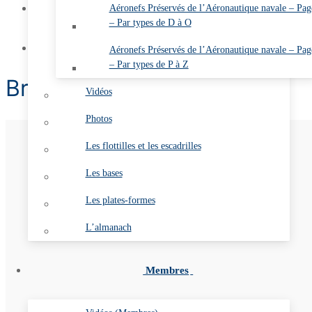
Mon compte
Aéronefs Préservés de l’Aéronautique navale – Pag
– Par types de D à O
Se connecter
Contact
Aéronefs Préservés de l’Aéronautique navale – Pag
– Par types de P à Z
Breguet 1050 Alizé
Vidéos
Photos
Les flottilles et les escadrilles
Les bases
Les plates-formes
L’almanach
Membres