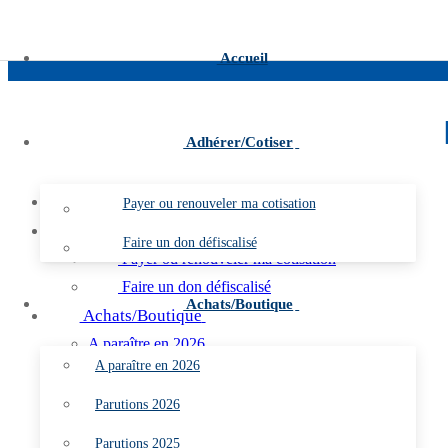
Aller au contenu
Menu
Fermer
Accueil
Adhérer/Cotiser
Accueil
Payer ou renouveler ma cotisation
Adhérer/Cotiser
Faire un don défiscalisé
Payer ou renouveler ma cotisation
Faire un don défiscalisé
Achats/Boutique
Achats/Boutique
A paraître en 2026
A paraître en 2026
Parutions 2026
Parutions 2025
Parutions 2026
Parutions 2024
Parutions 2025