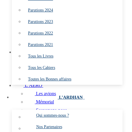
Parutions 2023
Parutions 2024
Parutions 2022
Parutions 2021
Parutions 2023
Tous les Livres
Parutions 2022
Tous les Cahiers
Toutes les Bonnes affaires
Parutions 2021
L’ARDHAN
Tous les Livres
Qui sommes-nous ?
Tous les Cahiers
Nos Partenaires
Les Marins du Ciel
Toutes les Bonnes affaires
L’AÉRO
Les avions
L’ARDHAN
Mémorial
Souvenons-nous
Qui sommes-nous ?
C.E.P.A. (Membres)
Aéronefs Préservés de l’Aéronautique navale
Nos Partenaires