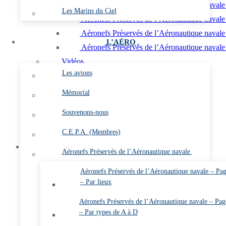
Aéronefs Préservés de l’Aéronautique navale 
Les Marins du Ciel
Aéronefs Préservés de l’Aéronautique navale 
Aéronefs Préservés de l’Aéronautique navale
L’AÉRO
Aéronefs Préservés de l’Aéronautique navale 
Vidéos
Les avions
Photos
Les flottilles et les escadrilles
Mémorial
Les bases
Souvenons-nous
Les plates-formes
C.E.P.A. (Membres)
L’almanach
Membres
Aéronefs Préservés de l’Aéronautique navale
Vidéos (Membres)
Aéronefs Préservés de l’Aéronautique navale – Pa
Les Gazettes de l’ARDHAN PDF (Membres)
– Par lieux
Annuaire de l’ARDHAN (Membres)
Aéronefs Préservés de l’Aéronautique navale – Pag
Comptes rendus des A.G.O. (Membres)
– Par types de A à D
Etat des cotisations 2026 (Membres)