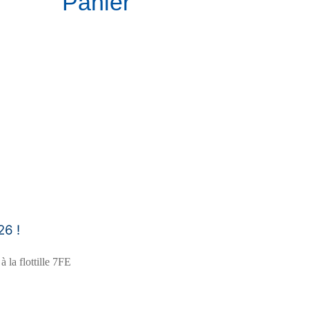
Panier
26 !
 la flottille 7FE