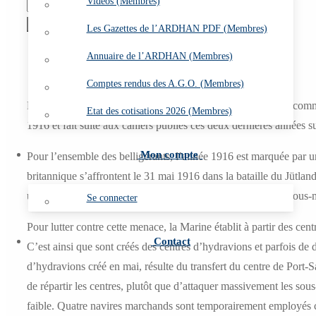
Vidéos (Membres)
quantité
de
Ajouter au panier
Les Gazettes de l’ARDHAN PDF (Membres)
C
Description
Annuaire de l’ARDHAN (Membres)
29
Informations complémentaires
-
Comptes rendus des A.G.O. (Membres)
L'Aéronautique
Réalisé à l’initiative de l’ARDHAN et avec le soutien de la comm
Etat des cotisations 2026 (Membres)
maritime
1916 et fait suite aux cahiers publiés ces deux dernières années s
en
Mon compte
Pour l’ensemble des belligérants, l’année 1916 est marquée par un
1916
britannique s’affrontent le 31 mai 1916 dans la bataille du Jütland
uniquement sur la guerre sous-marine. Elle disposait de 41 sous-
Se connecter
Pour lutter contre cette menace, la Marine établit à partir des cen
Contact
C’est ainsi que sont créés des centres d’hydravions et parfois de
d’hydravions créé en mai, résulte du transfert du centre de Port-Sa
de répartir les centres, plutôt que d’attaquer massivement les so
faible. Quatre navires marchands sont temporairement employés 