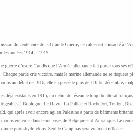
ission du centenaire de la Grande Guerre, ce cahier est consacré à l’A
ur les années 1914 et 1915.
e guerre d’usure. Tandis que l’Armée allemande fait porter tous ses eff
. Chaque partie crie victoire, mais la marine allemande ne se risquera pl
marins au début de 1916, elle en possède plus de 110 fin décembre, mal
tres déjà existants en 1915, un début de réseau le long du littoral franç
 dirigeables à Boulogne, Le Havre, La Pallice et Rochefort, Toulon, Bize
ïd, qui après avoir encore agi en Palestine à partir de bâtiments britanni
us-marins ennemis dans leurs bases de Belgique et d’Adriatique. Le rend
comme porte-hydravions. Seul le Campinas sera vraiment efficace.