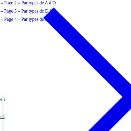
– Page 2 – Par types de A à D
 – Page 3 – Par types de D à O
– Page 4 – Par types de P à Z
ge 1
e 2