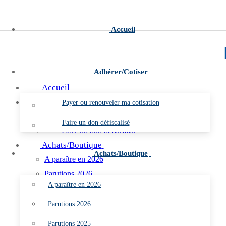
Aller
Menu
Fermer
au
Accueil
contenu
Adhérer/Cotiser
Accueil
Adhérer/Cotiser
Payer ou renouveler ma cotisation
Payer ou renouveler ma cotisation
Faire un don défiscalisé
Faire un don défiscalisé
Achats/Boutique
Achats/Boutique
A paraître en 2026
Parutions 2026
A paraître en 2026
Parutions 2025
Parutions 2024
Parutions 2026
Parutions 2023
Parutions 2025