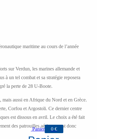
éronautique maritime au cours de l’année
orts sur Verdun, les marines allemande et
us à un tel combat et sa stratégie reposera
gré la perte de 28 U-Boote.
ais, mais aussi en Afrique du Nord et en Grèce.
rte, Corfou et Argostoli. Ce dernier centre
ques est dissous en avril. Le choix a été fait
ement des patrouilles aériennes est donc
Panier
0
€