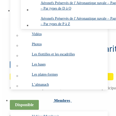
Aéronefs Préservés de l’Aéronautique navale – Pag
Se connecter
– Par types de D à O
Contact
Aéronefs Préservés de l’Aéronautique navale – Pag
– Par types de P à Z
Vidéos
Photos
C 29 – L’Aéronautique mari
Les flottilles et les escadrilles
Les bases
0
€
Les plates-formes
Offre spéciale !
L’almanach
Ces cahiers ne sont pas vendus, mais donnés contre une participati
Membres
Disponible