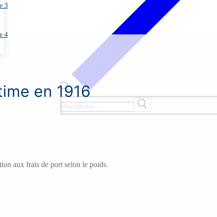
e 3
e 4
time en 1916
Rechercher
:
on aux frais de port selon le poids.