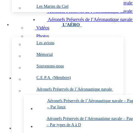
Aéronefs Préservés de l’Aéronautique navale 
Les Marins du Ciel
Aéronefs Préservés de l’Aéronautique navale
Aéronefs Préservés de l’Aéronautique navale 
L’AÉRO
Vidéos
Photos
Les avions
Les flottilles et les escadrilles
Les bases
Mémorial
Les plates-formes
Souvenons-nous
L’almanach
C.E.P.A. (Membres)
Membres
Vidéos (Membres)
Aéronefs Préservés de l’Aéronautique navale
Les Gazettes de l’ARDHAN PDF (Membres)
Aéronefs Préservés de l’Aéronautique navale – Pa
Annuaire de l’ARDHAN (Membres)
– Par lieux
Comptes rendus des A.G.O. (Membres)
Aéronefs Préservés de l’Aéronautique navale – Pag
Etat des cotisations 2026 (Membres)
– Par types de A à D
Mon compte