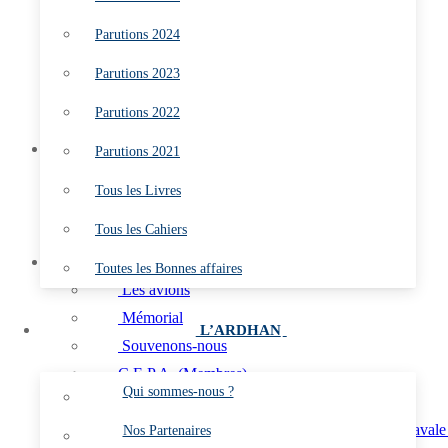
Parutions 2022
Parutions 2024
Parutions 2021
Tous les Livres
Parutions 2023
Tous les Cahiers
Parutions 2022
Toutes les Bonnes affaires
L’ARDHAN
Parutions 2021
Qui sommes-nous ?
Tous les Livres
Nos Partenaires
Tous les Cahiers
Les Marins du Ciel
L’AÉRO
Toutes les Bonnes affaires
Les avions
Mémorial
L’ARDHAN
Souvenons-nous
C.E.P.A. (Membres)
Qui sommes-nous ?
Aéronefs Préservés de l’Aéronautique navale
Aéronefs Préservés de l’Aéronautique navale 
Nos Partenaires