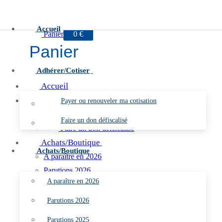
Aller
Menu
Fermer
au
Accueil
Panier
0
€
contenu
Panier
Adhérer/Cotiser
Accueil
Adhérer/Cotiser
Payer ou renouveler ma cotisation
Payer ou renouveler ma cotisation
Faire un don défiscalisé
Faire un don défiscalisé
Achats/Boutique
Achats/Boutique
A paraître en 2026
Parutions 2026
A paraître en 2026
Parutions 2025
Parutions 2024
Parutions 2026
Parutions 2023
Parutions 2025