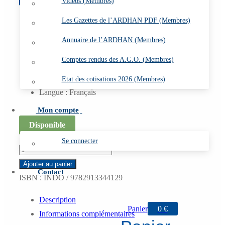
Vidéos (Membres)
Les Gazettes de l’ARDHAN PDF (Membres)
Format : A4
Couverture : cartonnée
Annuaire de l’ARDHAN (Membres)
Livre relié
Comptes rendus des A.G.O. (Membres)
Nombre de pages : 520
Nombre d’illustrations : 536
Etat des cotisations 2026 (Membres)
Langue : Français
Mon compte
Disponible
Se connecter
quantité
de
Ajouter au panier
Contact
L
ISBN :
INDO / 9782913344129
22
Description
-
Panier
0
€
Informations complémentaires
L'Aéronautique