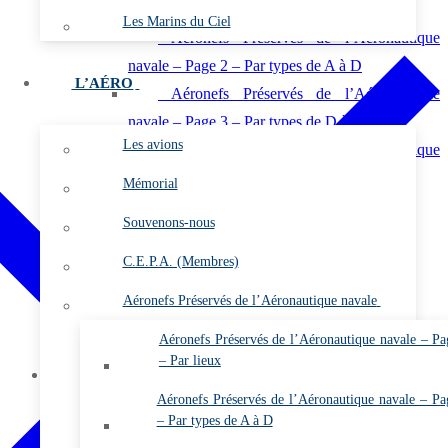
navale – Page 1 – Par lieux
Les Marins du Ciel
Aéronefs Préservés de l’Aéronautique
navale – Page 2 – Par types de A à D
L’AÉRO
Aéronefs Préservés de l’Aéronautique
navale – Page 3 – Par types de D à O
Les avions
Aéronefs Préservés de l’Aéronautique
navale – Page 4 – Par types de P à Z
Mémorial
Vidéos
Souvenons-nous
Photos
C.E.P.A. (Membres)
Les flottilles et les escadrilles
Les bases
Aéronefs Préservés de l’Aéronautique navale
Les plates-formes
Aéronefs Préservés de l’Aéronautique navale – Pa
L’almanach
– Par lieux
Membres
Aéronefs Préservés de l’Aéronautique navale – Pa
Vidéos (Membres)
– Par types de A à D
Les Gazettes de l’ARDHAN PDF (Membres)