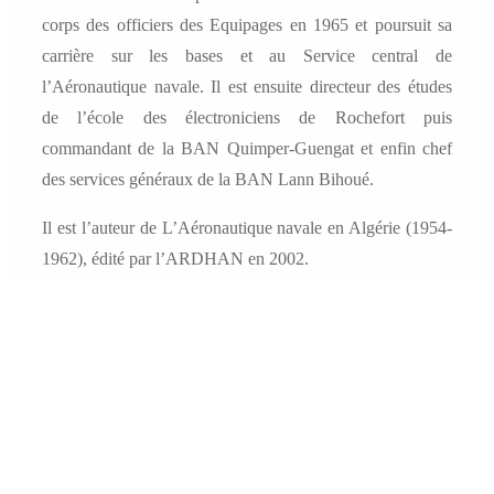
corps des officiers des Equipages en 1965 et poursuit sa
carrière sur les bases et au Service central de
l’Aéronautique navale. Il est ensuite directeur des études
de l’école des électroniciens de Rochefort puis
commandant de la BAN Quimper-Guengat et enfin chef
des services généraux de la BAN Lann Bihoué.
Il est l’auteur de L’Aéronautique navale en Algérie (1954-
1962), édité par l’ARDHAN en 2002.
Robert Feuilloy entre à l’Ecole navale en 1964. Pilote de
chasse embarquée, il volera sur Etendard, Crusader et
Super-Etendard. Il sert en échange dans l’U.S. Navy en
1975-1977 et effectue deux campagnes sur le porte-avions
John F. Kennedy comme pilote de Corsair II. Il commande
en 1980-1982 la flottille 11F, dotée de Super-Etendard,
puis l’aviso-escorteur Protet en 1987-1988. Chargé à l’état-