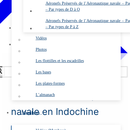
Annuaire de l’ARDHAN (Membres)
Aéronefs Préservés de l’Aéronautique navale – Pa
– Par types de D à O
Comptes rendus des A.G.O. (Membres)
Etat des cotisations 2026 (Membres)
Aéronefs Préservés de l’Aéronautique navale – Pa
– Par types de P à Z
Mon compte
Se connecter
Vidéos
Contact
Photos
Les flottilles et les escadrilles
Les bases
Les plates-formes
L 22 – L’Aéronautique
L’almanach
navale en Indochine
Membres
35
€