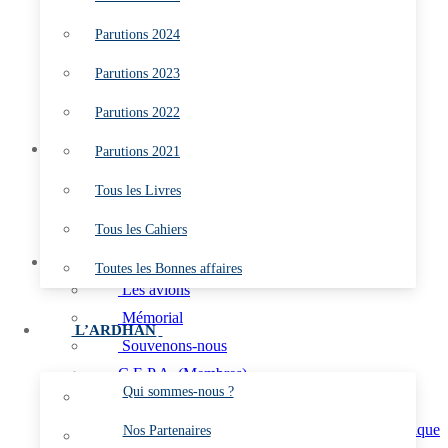
Parutions 2022
Parutions 2024
Parutions 2021
Tous les Livres
Parutions 2023
Tous les Cahiers
Parutions 2022
Toutes les Bonnes affaires
L’ARDHAN
Parutions 2021
Qui sommes-nous ?
Tous les Livres
Nos Partenaires
Tous les Cahiers
Les Marins du Ciel
L’AÉRO
Toutes les Bonnes affaires
Les avions
Mémorial
L’ARDHAN
Souvenons-nous
C.E.P.A. (Membres)
Qui sommes-nous ?
Aéronefs Préservés de l’Aéronautique navale
Aéronefs Préservés de l’Aéronautique
Nos Partenaires