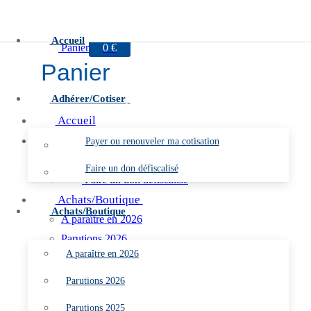
Aller
Menu
Fermer
au
Accueil
Panier
0
€
contenu
Panier
Adhérer/Cotiser
Accueil
Adhérer/Cotiser
Payer ou renouveler ma cotisation
Payer ou renouveler ma cotisation
Faire un don défiscalisé
Faire un don défiscalisé
Achats/Boutique
Achats/Boutique
A paraître en 2026
Parutions 2026
A paraître en 2026
Parutions 2025
Parutions 2024
Parutions 2026
Parutions 2023
Parutions 2025