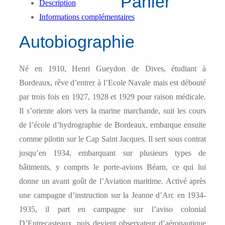
Panier
Description
-
Informations complémentaires
Pilote
d'hydravion...
Autobiographie
malgré
tout
Né en 1910, Henri Gueydon de Dives, étudiant à
(1929-
Bordeaux, rêve d’entrer à l’Ecole Navale mais est débouté
1946)
par trois fois en 1927, 1928 et 1929 pour raison médicale.
Il s’oriente alors vers la marine marchande, suit les cours
de l’école d’hydrographie de Bordeaux, embarque ensuite
comme pilotin sur le Cap Saint Jacques. Il sert sous contrat
jusqu’en 1934, embarquant sur plusieurs types de
bâtiments, y compris le porte-avions Béarn, ce qui lui
donne un avant goût de l’Aviation maritime. Activé après
une campagne d’instruction sur la Jeanne d’Arc en 1934-
1935, il part en campagne sur l’aviso colonial
D’Entrecasteaux, puis devient observateur d’aéronautique