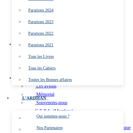
Parutions 2022
Parutions 2024
Parutions 2021
Tous les Livres
Parutions 2023
Tous les Cahiers
Parutions 2022
Toutes les Bonnes affaires
L’ARDHAN
Parutions 2021
Qui sommes-nous ?
Tous les Livres
Nos Partenaires
Tous les Cahiers
Les Marins du Ciel
L’AÉRO
Toutes les Bonnes affaires
Les avions
Mémorial
L’ARDHAN
Souvenons-nous
C.E.P.A. (Membres)
Qui sommes-nous ?
Aéronefs Préservés de l’Aéronautique navale
Aéronefs Préservés de l’Aéronautique
Nos Partenaires