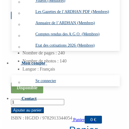
Vidéos (Membres)
Les Gazettes de l’ARDHAN PDF (Membres)
19
€
Annuaire de l’ARDHAN (Membres)
Format : 15,5 x 24 cm
Comptes rendus des A.G.O. (Membres)
Couverture : cartonnée
Livre relié
Etat des cotisations 2026 (Membres)
Nombre de pages : 240
Nombre de photos : 140
Mon compte
Langue : Français
Se connecter
Disponible
Contact
quantité
de
Ajouter au panier
L
ISBN :
HGDD / 9782913344054
Panier
0
€
15