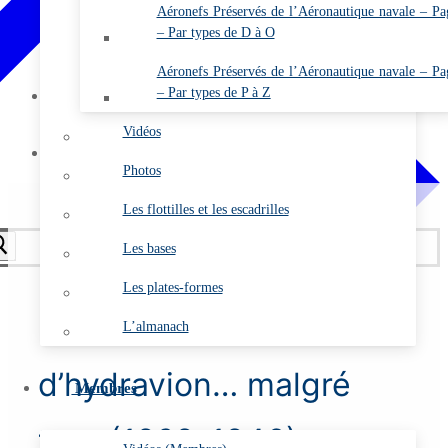
Annuaire de l’ARDHAN (Membres)
Aéronefs Préservés de l’Aéronautique navale – Pa
– Par types de D à O
Comptes rendus des A.G.O. (Membres)
Etat des cotisations 2026 (Membres)
Aéronefs Préservés de l’Aéronautique navale – Pa
– Par types de P à Z
Mon compte
Se connecter
Vidéos
Contact
Photos
Les flottilles et les escadrilles
Les bases
Les plates-formes
L 15 – Pilote
L’almanach
d’hydravion… malgré
Membres
tout (1929-1946)