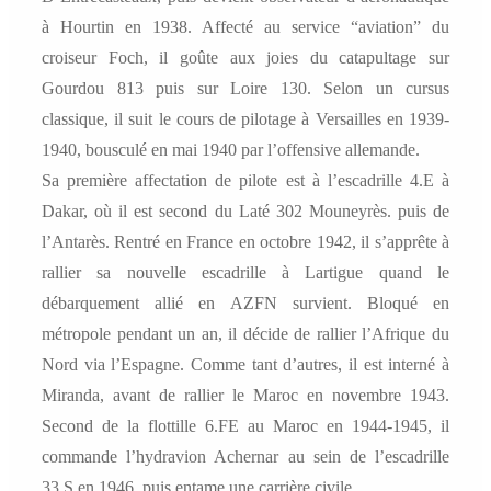
à Hourtin en 1938. Affecté au service “aviation” du
croiseur Foch, il goûte aux joies du catapultage sur
Gourdou 813 puis sur Loire 130. Selon un cursus
classique, il suit le cours de pilotage à Versailles en 1939-
1940, bousculé en mai 1940 par l’offensive allemande.
Sa première affectation de pilote est à l’escadrille 4.E à
Dakar, où il est second du Laté 302 Mouneyrès. puis de
l’Antarès. Rentré en France en octobre 1942, il s’apprête à
rallier sa nouvelle escadrille à Lartigue quand le
débarquement allié en AZFN survient. Bloqué en
métropole pendant un an, il décide de rallier l’Afrique du
Nord via l’Espagne. Comme tant d’autres, il est interné à
Miranda, avant de rallier le Maroc en novembre 1943.
Second de la flottille 6.FE au Maroc en 1944-1945, il
commande l’hydravion Achernar au sein de l’escadrille
33.S en 1946, puis entame une carrière civile