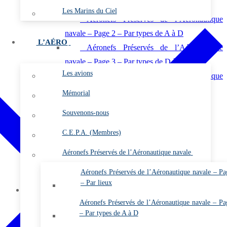
navale – Page 1 – Par lieux
Les Marins du Ciel
Aéronefs Préservés de l’Aéronautique
navale – Page 2 – Par types de A à D
L’AÉRO
Aéronefs Préservés de l’Aéronautique
navale – Page 3 – Par types de D à O
Les avions
Aéronefs Préservés de l’Aéronautique
navale – Page 4 – Par types de P à Z
Mémorial
Vidéos
Souvenons-nous
Photos
C.E.P.A. (Membres)
Les flottilles et les escadrilles
Les bases
Aéronefs Préservés de l’Aéronautique navale
Les plates-formes
Aéronefs Préservés de l’Aéronautique navale – Pa
L’almanach
– Par lieux
Membres
Aéronefs Préservés de l’Aéronautique navale – Pa
Vidéos (Membres)
– Par types de A à D
Les Gazettes de l’ARDHAN PDF (Membres)