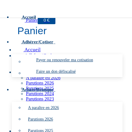
Aller
Menu
Fermer
au
contenu
Accueil
Panier
0
€
Panier
Adhérer/Cotiser
Accueil
Adhérer/Cotiser
Payer ou renouveler ma cotisation
Payer ou renouveler ma cotisation
Faire un don défiscalisé
Faire un don défiscalisé
Achats/Boutique
A paraître en 2026
Parutions 2026
Parutions 2025
Achats/Boutique
Parutions 2024
Parutions 2023
Parutions 2022
A paraître en 2026
Parutions 2021
Tous les Livres
Parutions 2026
Tous les Cahiers
Toutes les Bonnes affaires
Parutions 2025
L’ARDHAN