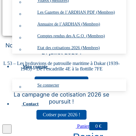
Vidéos (Membres)
Les Gazettes de l’ARDHAN PDF (Membres)
Annuaire de l’ARDHAN (Membres)
Comptes rendus des A.G.O. (Membres)
Nouvelle publication disponible à partir du
Etat des cotisations 2026 (Membres)
21 juillet 2026 !
L 53 – Les hydravions de patrouille maritime à Dakar (1939-
Mon compte
1945) – De l’escadrille 4E à la flottille 7FE
Commander le L 53 !
Se connecter
La campagne de cotisation 2026 se
poursuit !
Contact
Cotiser pour 2026 !
Panier
0
€