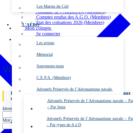
Vidéos (Membres)
Les Marins du Ciel
Les Gazettes de l’ARDHAN PDF (Membres)
Annuaire de l’ARDHAN (Membres)
Comptes rendus des A.G.O. (Membres)
Etat des cotisations 2026 (Membres)
L’AÉRO
Mon compte
Se connecter
Contact
Les avions
Mémorial
Voisin Canard
Souvenons-nous
C.E.P.A. (Membres)
Aéronefs Préservés de l’Aéronautique navale
La page à laquelle vous essayez d'accéder est réservée aux
membres.
Aéronefs Préservés de l’Aéronautique navale – Pa
– Par lieux
Identifiant ou e-mail
Aéronefs Préservés de l’Aéronautique navale – Pa
Mot de passe
– Par types de A à D