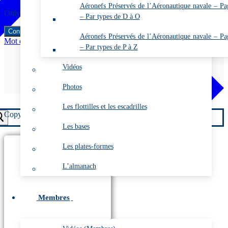
Aéronefs Préservés de l’Aéronautique navale – Pa
Only fill in if you are not human
– Par types de D à O
Aéronefs Préservés de l’Aéronautique navale – Pa
Mot de passe oublié ?
– Par types de P à Z
Adhérer pour devenir membre
Vidéos
Photos
Les flottilles et les escadrilles
Copyright © 2026 ARDHAN –
Webdesign PFS Concept
Les bases
Les plates-formes
L’almanach
Membres